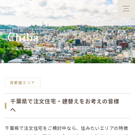
C
h
i
b
a
千
葉
県
で
注
文
住
宅
・
建
替
え
は
a
c
t
i
e
ま
で
！
アクティエTOP
対応エリア
千葉県で注文住宅・建替えはactieまで！
首都圏エリア
千葉県で注文住宅・建替えをお考えの皆様
へ
千葉県で注文住宅をご検討中なら、住みたいエリアの特徴