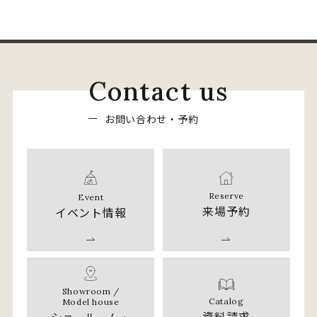
C
o
n
t
a
c
t
u
s
お
問
い
合
わ
せ
・
予
約
Reserve
Event
来場予約
イベント情報
Showroom /
Catalog
Model house
資料請求
ショールーム・