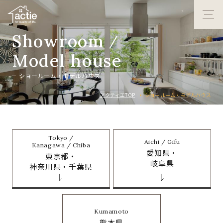
S
h
o
w
r
o
o
m
/
M
o
d
e
l
h
o
u
s
e
シ
ョ
ー
ル
ー
ム
・
モ
デ
ル
ハ
ウ
ス
アクティエTOP
ショールーム・モデルハウス
Tokyo /
Aichi / Gifu
Kanagawa / Chiba
愛知県・
東京都・
岐阜県
神奈川県・千葉県
Kumamoto
熊本県