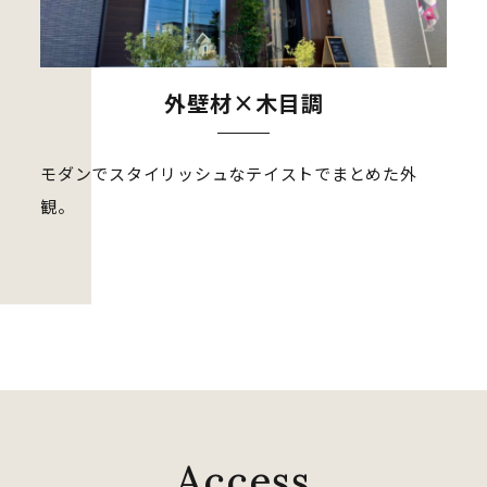
外壁材×木目調
モダンでスタイリッシュなテイストでまとめた外
観。
A
c
c
e
s
s