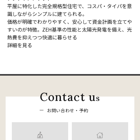
平屋に特化した完全規格型住宅で、コスパ・タイパを意
識しながらシンプルに建てられる。
価格が明確でわかりやすく、安心して資金計画を立てや
すいのが特徴。ZEH基準の性能と太陽光発電を備え、光
熱費を抑えつつ快適に暮らせる
詳細を見る
C
o
n
t
a
c
t
u
s
お
問
い
合
わ
せ
・
予
約