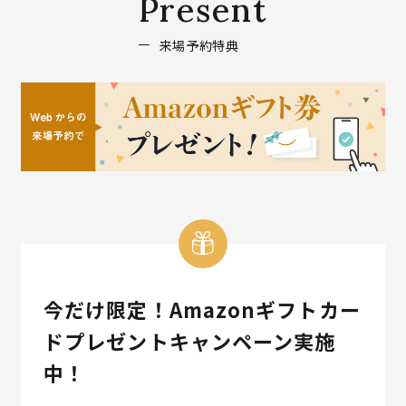
P
r
e
s
e
n
t
来
場
予
約
特
典
今だけ限定！Amazonギフトカー
ドプレゼントキャンペーン実施
中！