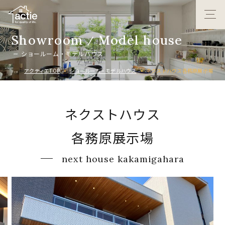
S
h
o
w
r
o
o
m
M
o
d
e
l
h
o
u
s
e
/
シ
ョ
ー
ル
ー
ム
・
モ
デ
ル
ハ
ウ
ス
アクティエTOP
ショールーム・モデルハウス
ネクストハウス各務原展示場
ネクストハウス
各務原展示場
next house kakamigahara