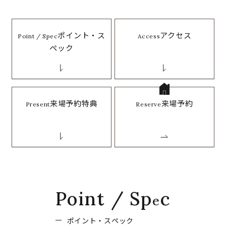
ポイント・ス
アクセス
Point / Spec
Access
ペック
来場予約特典
来場予約
Present
Reserve
P
o
i
n
t
/
S
p
c
e
ポ
イ
ン
ト
・
ス
ペ
ッ
ク