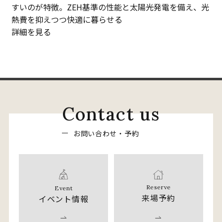
すいのが特徴。ZEH基準の性能と太陽光発電を備え、光
熱費を抑えつつ快適に暮らせる
詳細を見る
C
o
n
t
a
c
t
u
s
お
問
い
合
わ
せ
・
予
約
Reserve
Event
来場予約
イベント情報