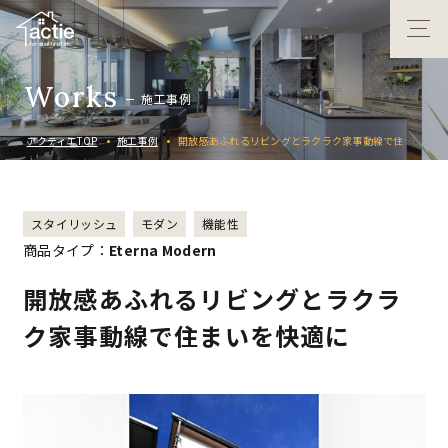
W
o
r
k
s
施
工
事
例
アクティエTOP
施工事例
開放感あふれるリビングとラクラク家事動線で住まい
を快適に
スタイリッシュ
モダン
機能性
商品タイプ：
Eterna Modern
開放感あふれるリビングとラクラ
ク家事動線で住まいを快適に