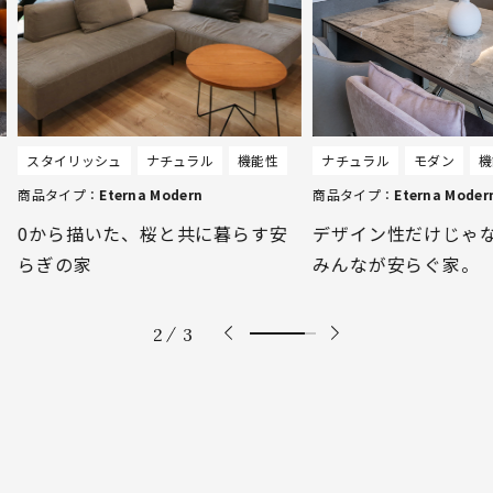
商品タイプ：
E
ル
機能性
ナチュラル
モダン
機能性
グレートー
商品タイプ：
Eterna Modern
線のある家
に暮らす安
デザイン性だけじゃない。家族
みんなが安らぐ家。
3
3