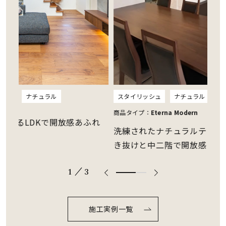
スタイリッシュ
ナチュラル
モダン
スタイリッ
商品タイプ：
Eterna Modern
感あふれ
納得いく
洗練されたナチュラルテイスト。吹
思いのつ
き抜けと中二階で開放感あふれる家
/
2
3
66.6666
666666
6666%
施工実例一覧
comple