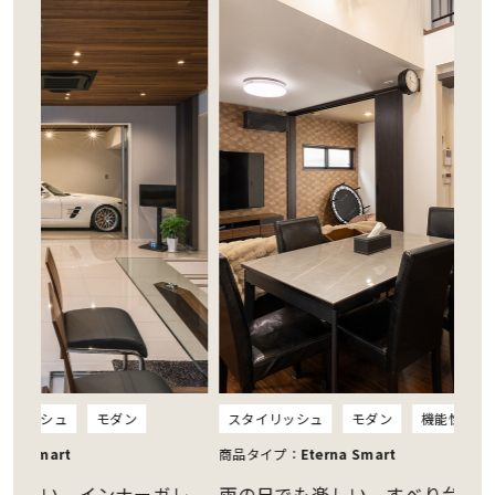
ン
スタイリッシュ
モダン
機能性
スタイリッ
商品タイプ：
Eterna Smart
商品タイプ
ナーガレ
雨の日でも楽しい、すべり台がシン
壁、窓、