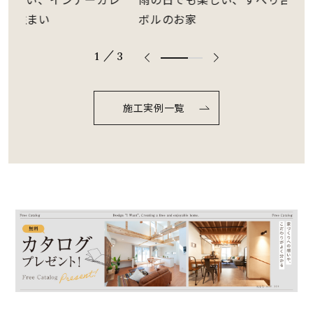
ボルのお家
た、オシ
/
2
3
66.6666
666666
6666%
施工実例一覧
comple
ted