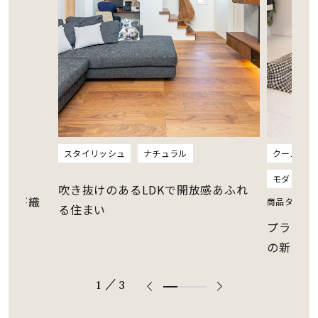
クール
シンプル
スタイリッシュ
ナチュラル
商品タイプ
モダン
感あふれ
優しい曲
商品タイプ：
Eterna CERA
りなす心
プライバシーにも配慮された住宅地
の新たなランドマークとなるデザイ
ン住宅
/
1
3
66.6666
666666