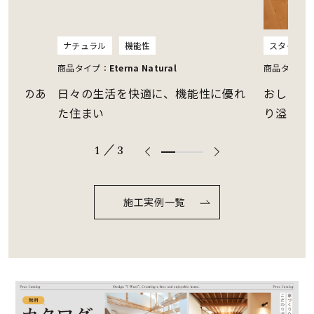
スタイリッシュ
機能性
クール
商品タイプ：
Eterna Smart
商品タイプ
性に優れ
おしゃれかつ機能性を重視、こだわ
約3帖の
り溢れる住まい
る暮らし
/
1
3
66.6666
666666
6666%
施工実例一覧
comple
ted