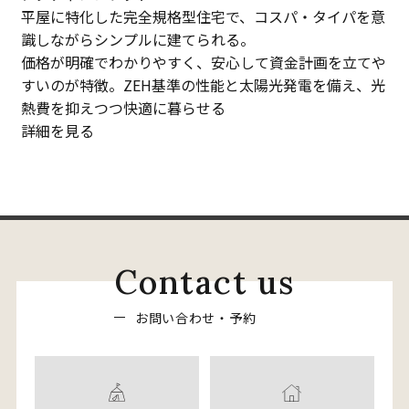
平屋に特化した完全規格型住宅で、コスパ・タイパを意
識しながらシンプルに建てられる。
価格が明確でわかりやすく、安心して資金計画を立てや
すいのが特徴。ZEH基準の性能と太陽光発電を備え、光
熱費を抑えつつ快適に暮らせる
詳細を見る
C
o
n
t
a
c
t
u
s
お
問
い
合
わ
せ
・
予
約