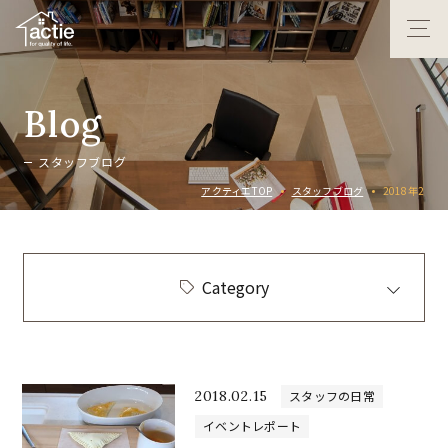
B
l
o
g
ス
タ
ッ
フ
ブ
ロ
グ
アクティエTOP
スタッフブログ
2018年2
Category
2018.02.15
スタッフの日常
イベントレポート