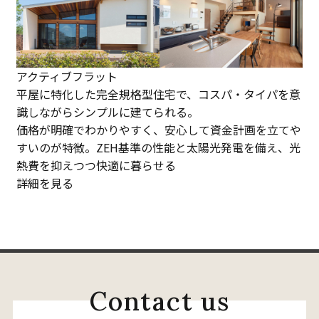
アクティブフラット
平屋に特化した完全規格型住宅で、コスパ・タイパを意
識しながらシンプルに建てられる。
価格が明確でわかりやすく、安心して資金計画を立てや
すいのが特徴。ZEH基準の性能と太陽光発電を備え、光
熱費を抑えつつ快適に暮らせる
詳細を見る
C
o
n
t
a
c
t
u
s