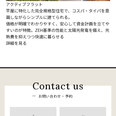
アクティブフラット
平屋に特化した完全規格型住宅で、コスパ・タイパを意
識しながらシンプルに建てられる。
価格が明確でわかりやすく、安心して資金計画を立てや
すいのが特徴。ZEH基準の性能と太陽光発電を備え、光
熱費を抑えつつ快適に暮らせる
詳細を見る
C
o
n
t
a
c
t
u
s
お
問
い
合
わ
せ
・
予
約