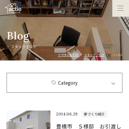
B
l
o
g
ス
タ
ッ
フ
ブ
ロ
グ
アクティエTOP
スタッフブログ
2014年6
Category
2014.06.29
家づくり紹介
豊橋市 Ｓ様邸 お引渡し