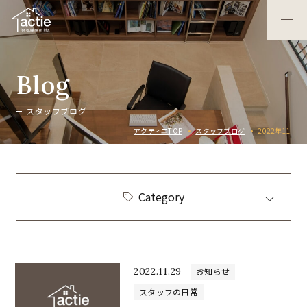
B
l
o
g
ス
タ
ッ
フ
ブ
ロ
グ
アクティエTOP
スタッフブログ
2022年11
Category
2022.11.29
お知らせ
スタッフの日常