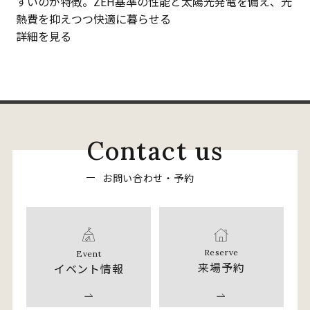
すいのが特徴。ZEH基準の性能と太陽光発電を備え、光
熱費を抑えつつ快適に暮らせる
詳細を見る
C
o
n
t
a
c
t
u
s
お
問
い
合
わ
せ
・
予
約
Reserve
Event
来場予約
イベント情報