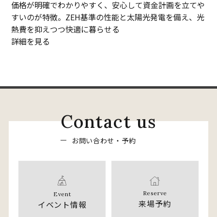
価格が明確でわかりやすく、安心して資金計画を立てや
すいのが特徴。ZEH基準の性能と太陽光発電を備え、光
熱費を抑えつつ快適に暮らせる
詳細を見る
C
o
n
t
a
c
t
u
s
お
問
い
合
わ
せ
・
予
約
Reserve
Event
来場予約
イベント情報