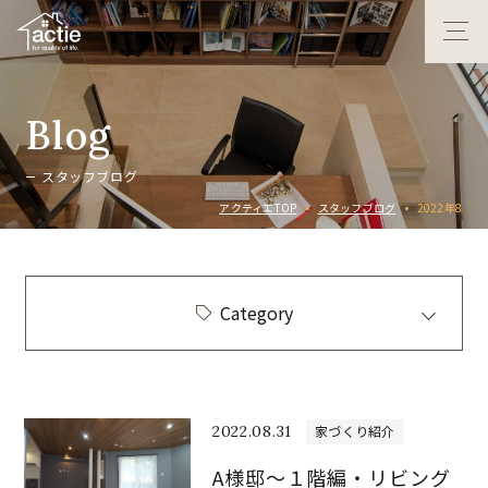
B
l
o
g
ス
タ
ッ
フ
ブ
ロ
グ
アクティエTOP
スタッフブログ
2022年8
Category
2022.08.31
家づくり紹介
A様邸～１階編・リビング