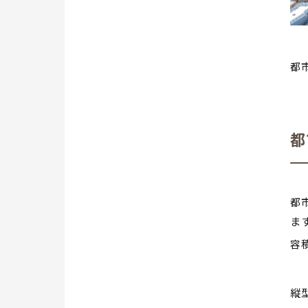
都
都
都
ま
容
縦