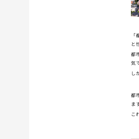
「
と
都
気
し
都
ま
こ