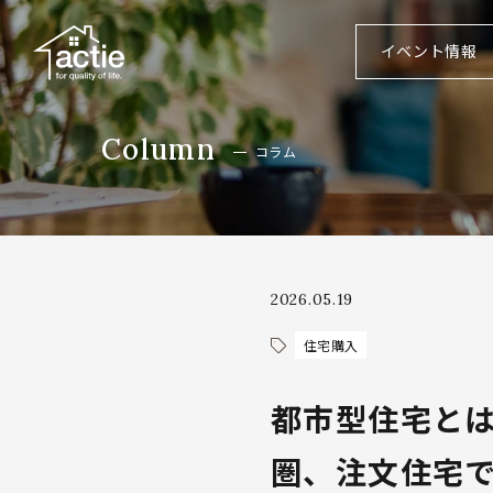
イベント
情報
C
o
l
u
m
n
コ
ラ
ム
2026.05.19
住宅購入
都市型住宅と
圏、注文住宅